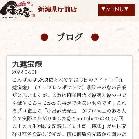
新潟県庁前店
▼MENU▼
ブログ
九蓮宝燈
2022.02.01
こんばんは🌙😃❗佐々木です😊今日のタイトル『九
蓮宝燈』（チュウレンポウトウ）馴染みのない言葉
だと思いますが、これは麻雀用語で役満と役の中で
も滅多にお目にかかる事ができないものです。これ
をプロ雀士の「小島武夫先生」がプロ同士のある大
会で実際にあがりました😅YouTubeでは800万回
以上の再生回数を記録してます😊「麻雀」が中国発
祥は有名な話しですが、前に前職の先輩から聞いた