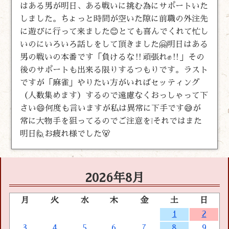
はある男が明日、ある戦いに挑む為にサポートいた
しました。ちょっと時間が空いた隙に前職の外注先
に遊びに行って来ました😊とても喜んでくれて忙し
いのにいろいろ話しをして頂きました🤗明日はある
男の戦いの本番です「負けるな‼️頑張れ✊‼️」その
後のサポートも出来る限りするつもりです。ラスト
ですが「麻雀」やりたい方がいればセッティング
（人数集めます）するので遠慮なくおっしゃって下
さい😄何度も言いますが私は異常に下手です😅が
常に大物手を狙ってるのでご注意を❕それではまた
明日🙋お疲れ様でした🐻
2026年8月
月
火
水
木
金
土
日
1
2
3
4
5
6
7
8
9