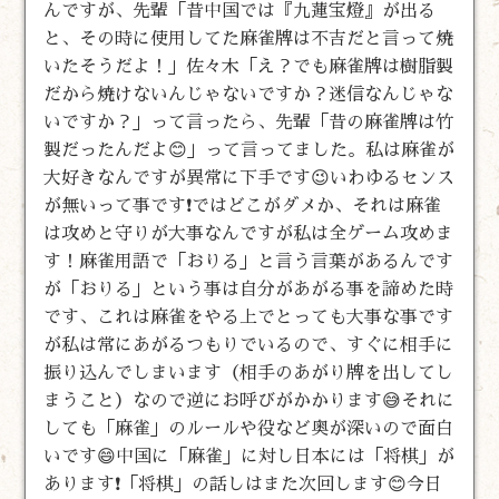
んですが、先輩「昔中国では『九蓮宝燈』が出る
と、その時に使用してた麻雀牌は不吉だと言って焼
いたそうだよ！」佐々木「え？でも麻雀牌は樹脂製
だから焼けないんじゃないですか？迷信なんじゃな
いですか？」って言ったら、先輩「昔の麻雀牌は竹
製だったんだよ😊」って言ってました。私は麻雀が
大好きなんですが異常に下手です😉いわゆるセンス
が無いって事です❗ではどこがダメか、それは麻雀
は攻めと守りが大事なんですが私は全ゲーム攻めま
す！麻雀用語で「おりる」と言う言葉があるんです
が「おりる」という事は自分があがる事を諦めた時
です、これは麻雀をやる上でとっても大事な事です
が私は常にあがるつもりでいるので、すぐに相手に
振り込んでしまいます（相手のあがり牌を出してし
まうこと）なので逆にお呼びがかかります😅それに
しても「麻雀」のルールや役など奥が深いので面白
いです😄中国に「麻雀」に対し日本には「将棋」が
あります❗「将棋」の話しはまた次回します😊今日