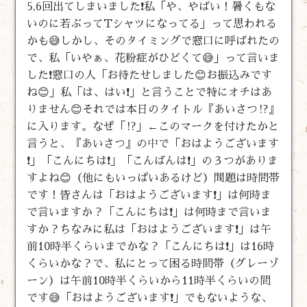
5,6回出てしまいました❗私「や、やばい！暑くもな
いのに若ぶってTシャツになってる」って思われる
かも😅しかし、そのタイミングで窓口に呼ばれたの
で、私「いやぁ、花粉症がひどくて😅」って言いま
した❗窓口の人「お待たせしました😊お振込みです
ね😊」私「は、はい❗」と言うことで特にオチはあ
りません😊それでは本日のタイトル『あいさつ⁉️』
に入ります。なぜ「⁉️」←このマークを付けたかと
言うと、『あいさつ』の中で「おはようございます
❗」「こんにちは❗」「こんばんは❗」の３つがありま
すよね😊（他にもいっぱいあるけど）問題は時間帯
です！皆さんは「おはようございます❗」は何時ま
で言いますか？「こんにちは❗」は何時まで言いま
すか？ちなみに私は「おはようございます❗」は午
前10時半くらいまでかな？「こんにちは❗」は16時
くらいかな？で、私にとって困る時間帯（グレーゾ
ーン）は午前10時半くらいから11時半くらいの間
です😅「おはようございます❗」でもないような、