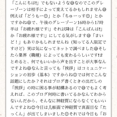
「こんにちは❗」でもないような😅なのでこのグレ
ーゾーンは相手によって変えてるかもしれません😅
例えば「どうもー😊」とか「ちゅーっす😊」とか
ですかね😄で、午後のグレーゾーン16時から17時
半は「お疲れ様です❕」それ以降は「こんばんは❗」
か「お疲れ様です❕」にしてる気がします😅「まい
ど！」もありかもしれませんね（知ってる人限定で
すけど）実は気になってネットで調べました😅そし
たら業界（職種）によっても変わるらしいです❗ま
とめると、何でもいいから声を出すことが大事なん
ですよね😄なんと言っても「挨拶」はコミュニケー
ションの初歩（基本）ですからね😊では何でこんな
話題にしたか？それはブログ書くときの出だしの
「挨拶」の時に困る事が結構あるので😅でもよく考
えれば、このブログ何時に書いてるかなんてわから
ないんだから、そんなに神経質にならなくてもいい
んですよね😊今日は几帳面で神経質で真面目な「た
っくん」が出てしまいました😊それでは今日も「お