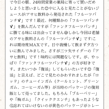
で今日の朝、24時間営業の薬局に寄って買いだめ
しようと思いました😊中に入ると見たことがないジ
ュースが❕アサヒ飲料から発売された「フルーツパ
ンチ🍹」です！最近、何種類かの「フルーツパンチ
🍹」を飲んだんですが「ファンタフルーツパンチ」
に勝てる味には出会ってません😅しかし今回は老舗
のアサヒ飲料さんの「フルーツパンチ🍹」です❕こ
れは期待度MAXです。日中我慢して飲まず夕方つ
いに飲んでみました。さすが三ツ矢サイダーの「ア
サヒ飲料」です！味的には問題なしです。が、やっ
ぱり「ファンタフルーツパンチ🍹」の方が好きで
す。またいつか「復活」してもらいたいです😊「復
活」と言えば、どこで見たのかわすれましたが「ロ
ッテ」のチューインガム（クールミント、グリーン
ガム、コーヒーガム等）が当時のパッケージの復刻
版として売ってました。もちろん「ブルーベリー」
や「梅ガム」「クイッククエンチ」もあったような
🤔忘れてはいけないのが黄色のパッケージがトレー