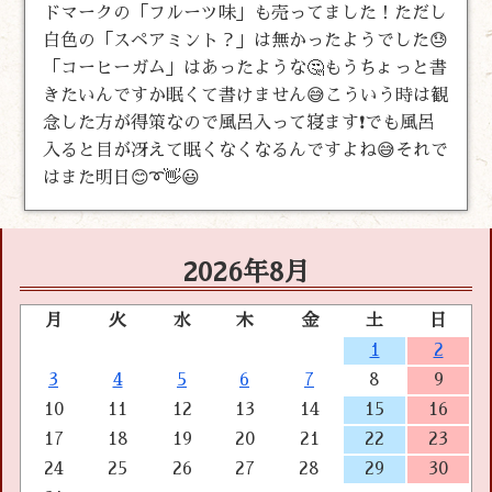
ドマークの「フルーツ味」も売ってました！ただし
白色の「スペアミント？」は無かったようでした😓
「コーヒーガム」はあったような🤔もうちょっと書
きたいんですか眠くて書けません😅こういう時は観
念した方が得策なので風呂入って寝ます❗でも風呂
入ると目が冴えて眠くなくなるんですよね😅それで
はまた明日😊➰👋😃
2026年8月
月
火
水
木
金
土
日
1
2
3
4
5
6
7
8
9
10
11
12
13
14
15
16
17
18
19
20
21
22
23
24
25
26
27
28
29
30