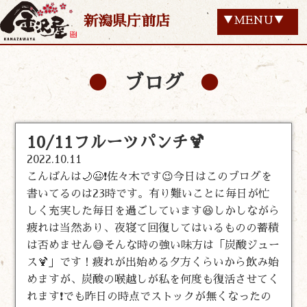
新潟県庁前店
▼MENU▼
ブログ
10/11フルーツパンチ🍹
2022.10.11
こんばんは🌙😃❗佐々木です😉今日はこのブログを
書いてるのは23時です。有り難いことに毎日が忙
しく充実した毎日を過ごしています😆しかしながら
疲れは当然あり、夜寝て回復してはいるものの蓄積
は否めません😅そんな時の強い味方は「炭酸ジュー
ス🍹」です！疲れが出始める夕方くらいから飲み始
めますが、炭酸の喉越しが私を何度も復活させてく
れます❗でも昨日の時点でストックが無くなったの