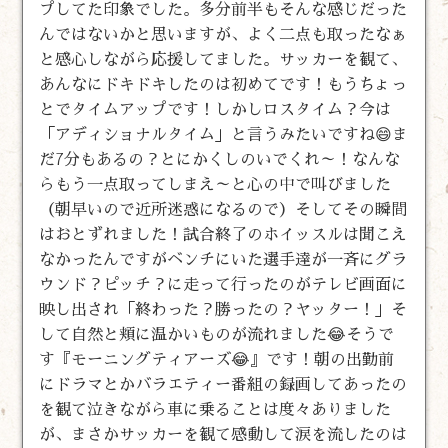
プしてた印象でした。多分前半もそんな感じだった
んではないかと思いますが、よく二点も取ったなぁ
と感心しながら応援してました。サッカーを観て、
あんなにドキドキしたのは初めてです！もうちょっ
とでタイムアップです！しかしロスタイム？今は
「アディショナルタイム」と言うみたいですね😄ま
だ7分もあるの？とにかくしのいでくれ～！なんな
らもう一点取ってしまえ～と心の中で叫びました
（朝早いので近所迷惑になるので）そしてその瞬間
はおとずれました！試合終了のホイッスルは聞こえ
なかったんですがベンチにいた選手達が一斉にグラ
ウンド？ピッチ？に走って行ったのがテレビ画面に
映し出され「終わった？勝ったの？ヤッター！」そ
して自然と頬に温かいものが流れました😂そうで
す『モーニングティアーズ😂』です！朝の出勤前
にドラマとかバラエティー番組の録画してあったの
を観て泣きながら車に乗ることは度々ありました
が、まさかサッカーを観て感動して涙を流したのは