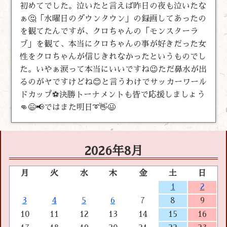
初めてでした。泣いたと言えば昨日の夜も泣いたな
ぁ🤔「水曜日のダウンタウン」の録画してあったの
を観てたんですが、クロちゃんの「モンスターラ
ブ」を観て、本当にクロちゃんの事が好きだった女
性をクロちゃんが信じきれなかったというものでし
た。いやぁ涙って本当にいいですね😉ただ鼻水が出
るのがヤですけどね😊と言うわけでサッカーワール
ドカップ⚽決勝トーナメントも皆で応援しましょう
👊😄📢ではまた明日➰👋😃
2026年8月
月
火
水
木
金
土
日
1
2
3
4
5
6
7
8
9
10
11
12
13
14
15
16