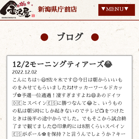
新潟県庁前店
▼MENU▼
ブログ
12/2モーニングティアーズ😂
2022.12.02
こんにちは✨😃❗佐々木です😉今日は朝からいいも
のをみせてもらいましたね❗サッカーワールドカッ
プ⚽予選一位通過！凄すぎますよね😄あのドイツ
🇩🇪とスペイン🇪🇸に勝つなんて😂と、いうもの
の私は朝5時にしか起きないのでテレビ📺をつけた
ときは後半の途中からでした。でもそこから試合終
了まで観てました😊印象的には8割くらいスペイン
🇪🇸がボール⚽を保持？と言うんでしょうか？キー