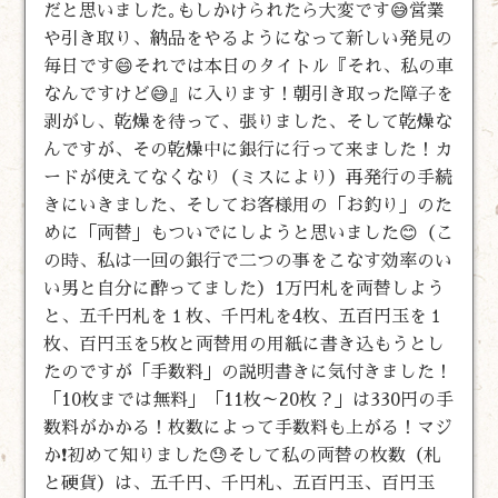
だと思いました｡もしかけられたら大変です😅営業
や引き取り、納品をやるようになって新しい発見の
毎日です😄それでは本日のタイトル『それ、私の車
なんですけど😅』に入ります！朝引き取った障子を
剥がし、乾燥を待って、張りました、そして乾燥な
んですが、その乾燥中に銀行に行って来ました！カ
ードが使えてなくなり（ミスにより）再発行の手続
きにいきました、そしてお客様用の「お釣り」のた
めに「両替」もついでにしようと思いました😊（こ
の時、私は一回の銀行で二つの事をこなす効率のい
い男と自分に酔ってました）1万円札を両替しよう
と、五千円札を１枚、千円札を4枚、五百円玉を１
枚、百円玉を5枚と両替用の用紙に書き込もうとし
たのですが「手数料」の説明書きに気付きました！
「10枚までは無料」「11枚～20枚？」は330円の手
数料がかかる！枚数によって手数料も上がる！マジ
か❗初めて知りました😓そして私の両替の枚数（札
と硬貨）は、五千円、千円札、五百円玉、百円玉