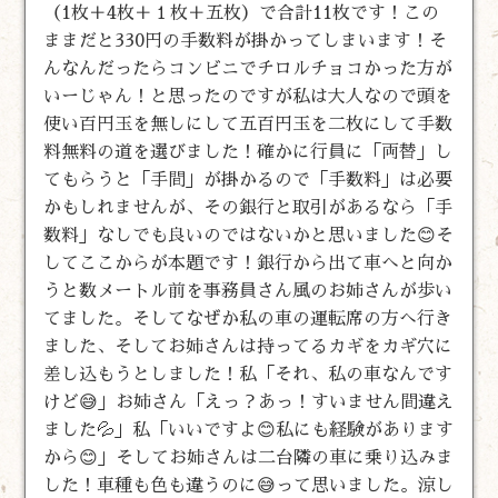
（1枚＋4枚＋１枚＋五枚）で合計11枚です！この
ままだと330円の手数料が掛かってしまいます！そ
んなんだったらコンビニでチロルチョコかった方が
いーじゃん！と思ったのですが私は大人なので頭を
使い百円玉を無しにして五百円玉を二枚にして手数
料無料の道を選びました！確かに行員に「両替」し
てもらうと「手間」が掛かるので「手数料」は必要
かもしれませんが、その銀行と取引があるなら「手
数料」なしでも良いのではないかと思いました😊そ
してここからが本題です！銀行から出て車へと向か
うと数メートル前を事務員さん風のお姉さんが歩い
てました。そしてなぜか私の車の運転席の方へ行き
ました、そしてお姉さんは持ってるカギをカギ穴に
差し込もうとしました！私「それ、私の車なんです
けど😅」お姉さん「えっ？あっ！すいません間違え
ました💦」私「いいですよ😊私にも経験があります
から😊」そしてお姉さんは二台隣の車に乗り込みま
した！車種も色も違うのに😅って思いました。涼し