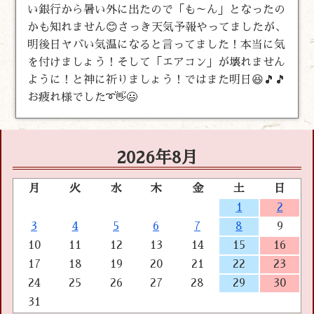
い銀行から暑い外に出たので「も～ん」となったの
かも知れません😊さっき天気予報やってましたが、
明後日ヤバい気温になると言ってました！本当に気
を付けましょう！そして「エアコン」が壊れません
ように！と神に祈りましょう！ではまた明日😆🎵🎵
お疲れ様でした➰👋😃
2026年8月
月
火
水
木
金
土
日
1
2
3
4
5
6
7
8
9
10
11
12
13
14
15
16
17
18
19
20
21
22
23
24
25
26
27
28
29
30
31